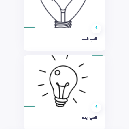
$
لامپ قلب
$
لامپ ایده