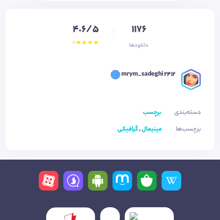
4.6/5
1176
دانلودها
mrym_sadeghi 2412
دسته‌بندی
برچسب
برچسب‌ها
مینیمال
,
گرافیکی