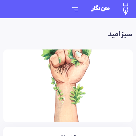
متن نگار
سبز امید