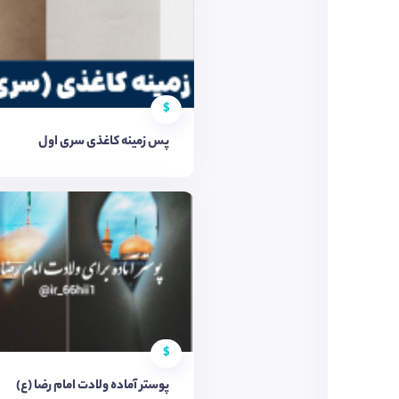
$
پس زمینه کاغذی سری اول
$
پوستر آماده ولادت امام رضا (ع)