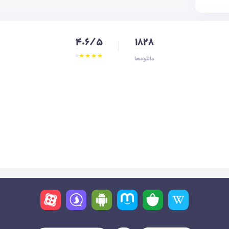
4.6/5
1828
دانلودها