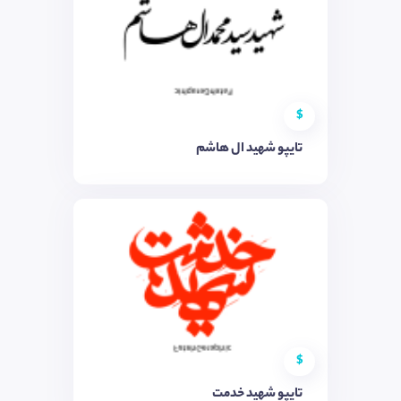
$
تایپو شهید ال هاشم
$
تایپو شهید خدمت