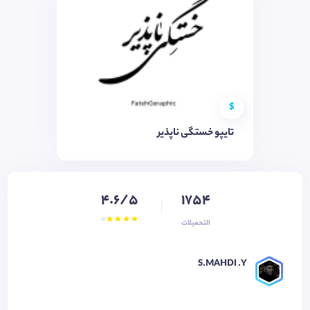
$
تایپو خستگی ناپذیر
4.6/5
1754
التحميلات
S.MAHDI .Y