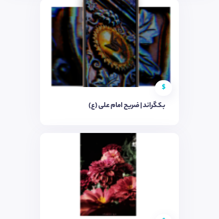
$
بکگراند | ضریح امام علی (ع)