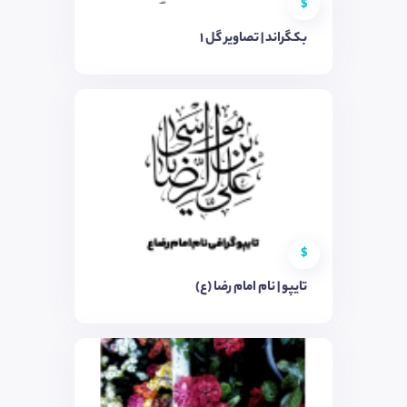
$
بکگراند | تصاویر گل ۱
$
تایپو | نام امام رضا (ع)