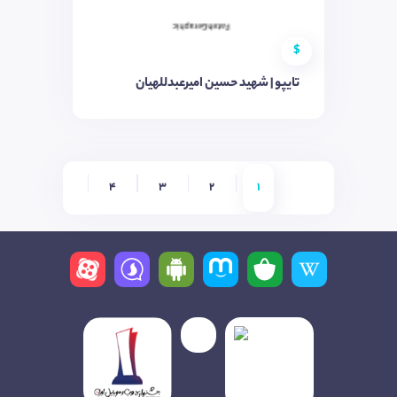
$
تایپو | شهید حسین امیرعبدللهیان
4
3
2
1