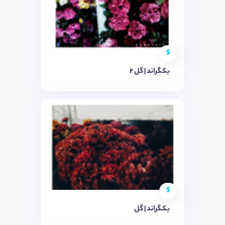
$
بکگراند | گل ۲
$
بکگراند | گل