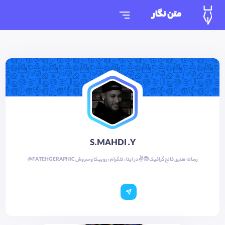
متن نگار
S.MAHDI .Y
رسانه هنری فاتح گرافیک 😎✌️ در ایتا ، تلگرام ، روبیکا و سروش FATEHGERAPHIC@