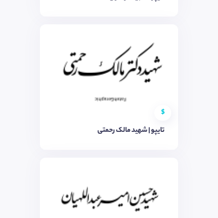
$
تایپو | شهید مالک رحمتی