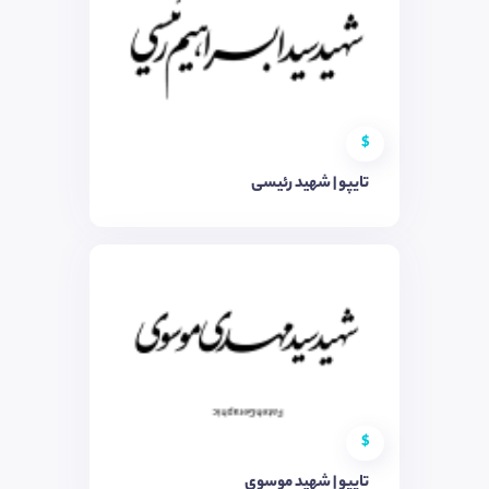
$
تایپو | شهید رئیسی
$
تایپو | شهید موسوی