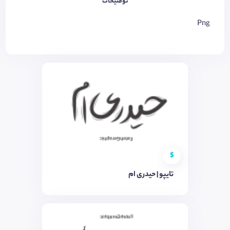
توضیحات
Png
$
تایپو | حیدری ام