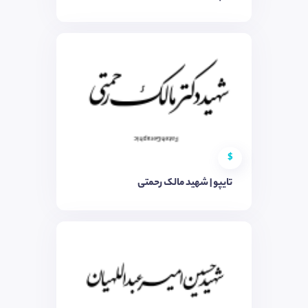
$
تایپو | شهید مالک رحمتی