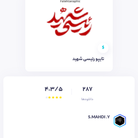
$
تایپو رئیسی شهید
4.3/5
287
دانلودها
S.MAHDI .Y