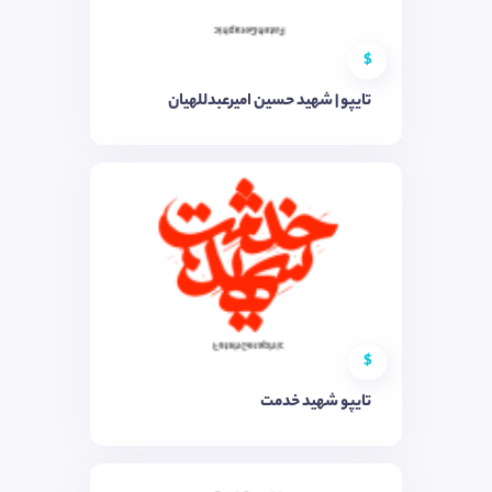
$
تایپو | شهید حسین امیرعبدللهیان
$
تایپو شهید خدمت