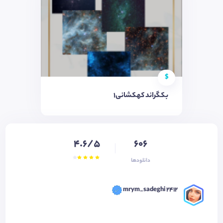
$
بکگراند کهکشانی1
4.6/5
606
دانلودها
mrym_sadeghi 2412