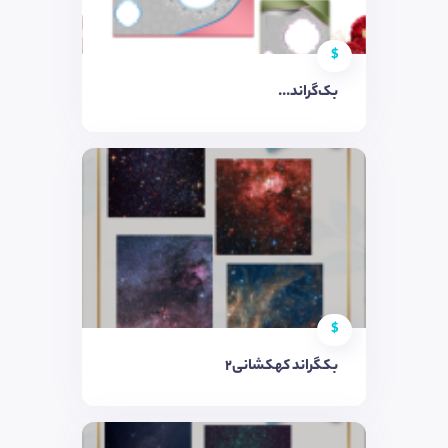
$
بک‌گراند...
$
بکگراند کهکشانی2