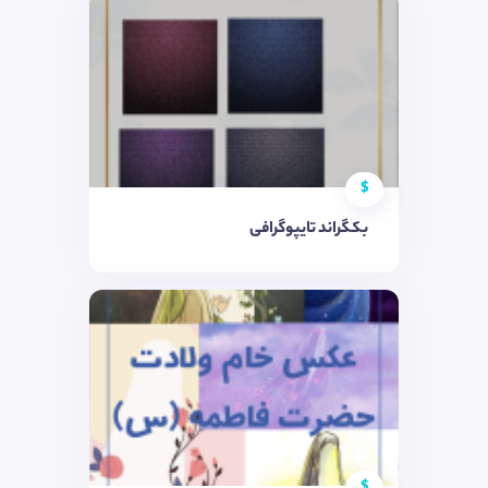
$
بکگراند تایپوگرافی
$