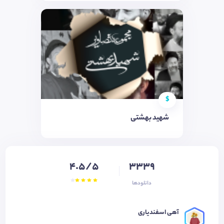
$
شهید بهشتی
4.5/5
3339
دانلودها
آهی اسفندیاری