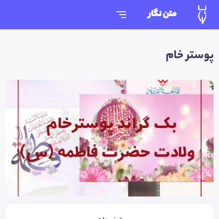
متن نگار
پوستر خام