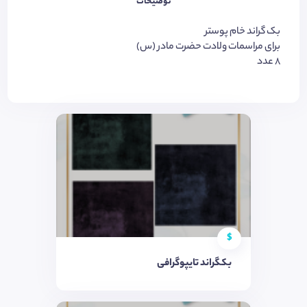
توضیحات
بک گراند خام پوستر
برای مراسمات ولادت حضرت مادر (س)
۸ عدد
$
بکگراند تایپوگرافی