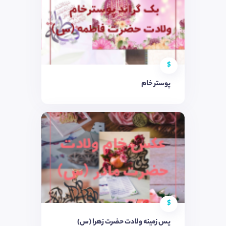
$
پوستر خام
$
پس زمینه ولادت حضرت زهرا (س)