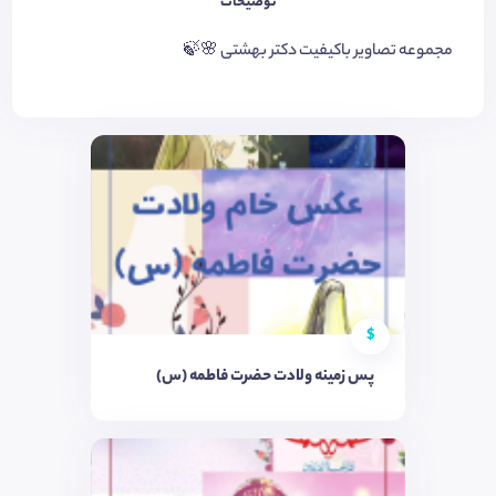
توضیحات
مجموعه تصاویر باکیفیت دکتر بهشتی 🌸🍃
$
پس زمینه ولادت حضرت فاطمه (س)