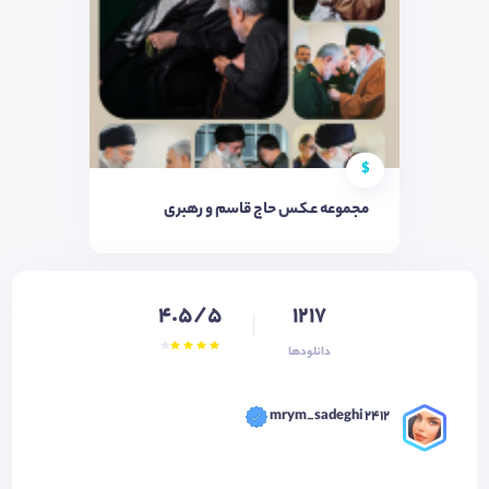
$
مجموعه عکس حاج قاسم و رهبری
4.5/5
1217
دانلودها
mrym_sadeghi 2412