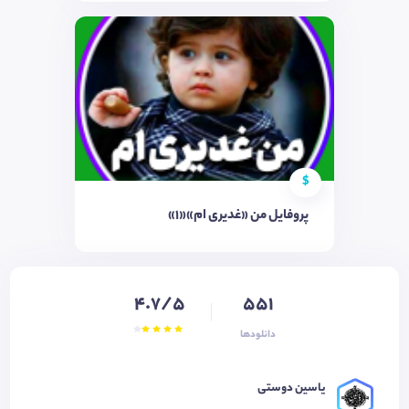
$
پروفایل من «غدیری ام»«1»
4.7/5
551
دانلودها
یاسین دوستی