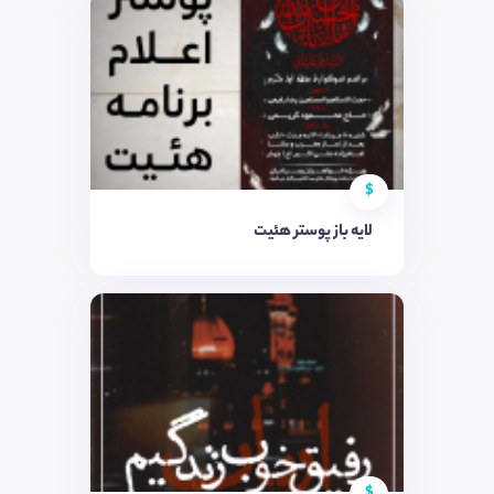
$
لایه باز پوستر هئیت
$