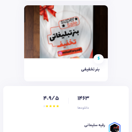
$
بنر تخفیفی
4.9/5
1463
دانلودها
رقیه سلیمانی