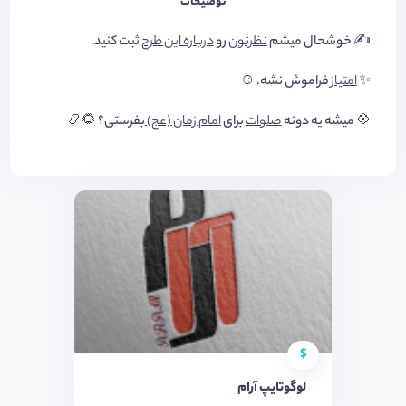
توضیحات
✍ خوشحال میشم
نظرتون
رو
درباره این طرح
ثبت کنید.
✨
امتیاز
فراموش نشه. ☺️
💠 میشه یه دونه
صلوات
برای
امام زمان (عج)
بفرستی؟ 🌻📿
$
لوگوتایپ آرام