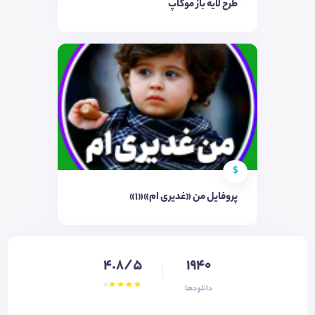
طرح لایه باز موکاپ
$
پروفایل من «غدیری ام»«1»
4.8/5
1940
دانلودها