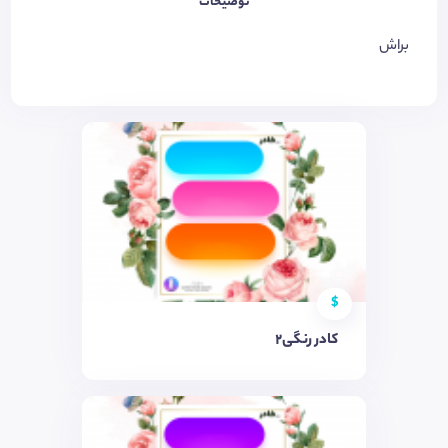
توضیحات
براش
$
کادر رنگی٢