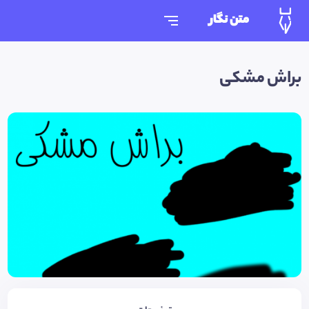
متن نگار
براش مشکی