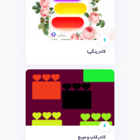
$
کادر رنگی١
$
کادر قلب و مربع