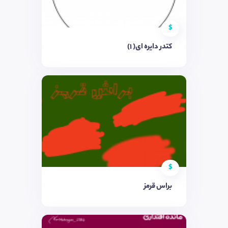
$
کتدر دایره ای( ۱)
$
براس قرمز