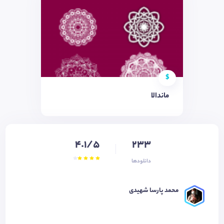
$
ماندالا
4.1/5
233
دانلودها
محمد پارسا شهیدی