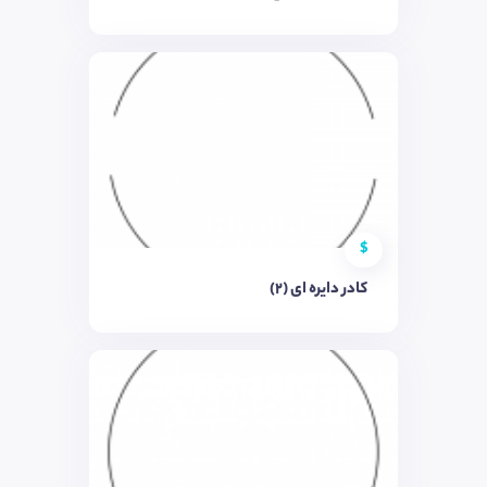
$
کادر دایره ای (۲)