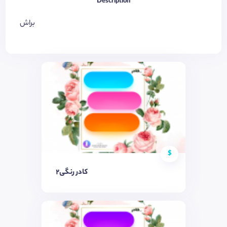
Description
براش
$
کادر رنگی٢