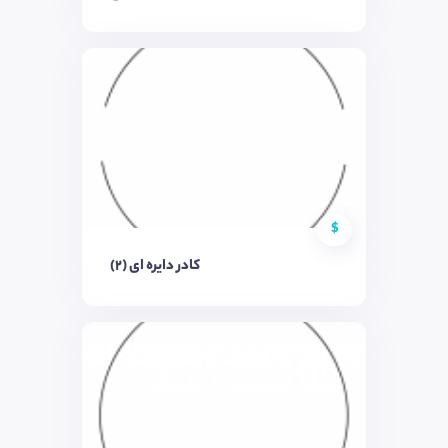
$
کادر دایره ای (۲)