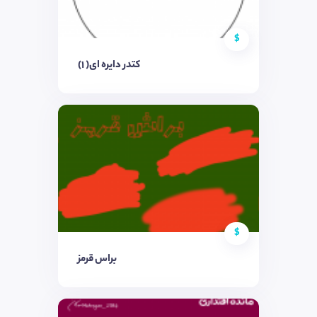
$
کتدر دایره ای( ۱)
$
براس قرمز