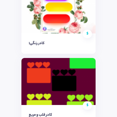
$
کادر رنگی١
$
کادر قلب و مربع