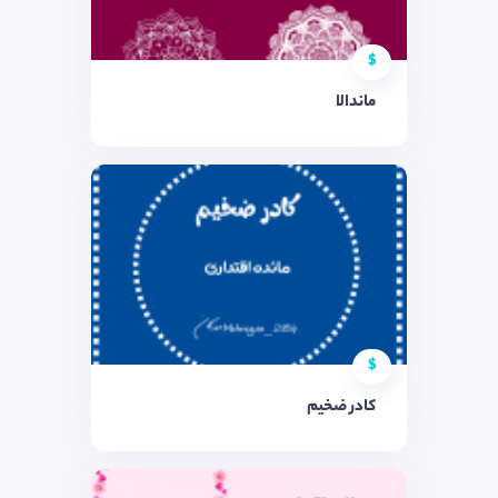
$
ماندالا
$
کادر ضخیم