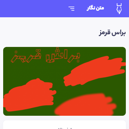
متن نگار
براس قرمز