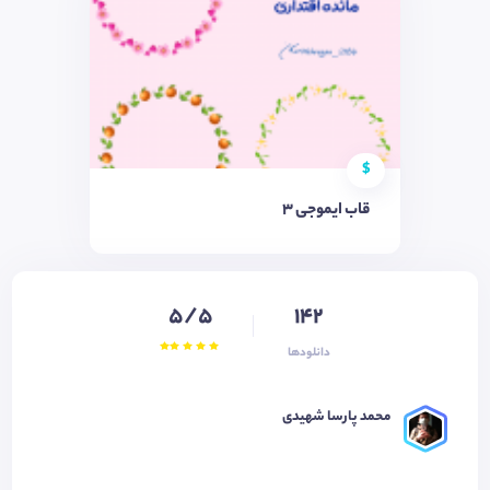
$
قاب ایموجی ۳
5/5
142
دانلودها
محمد پارسا شهیدی