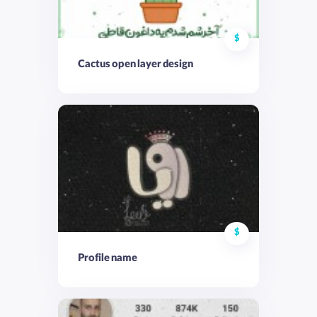
$
Cactus open layer design
$
Profile name