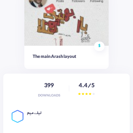
$
The main Arash layout
399
4.4/5
DOWNLOADS
لـیلـے مـیم