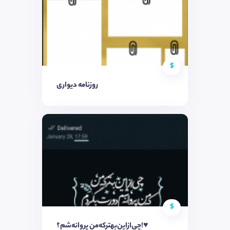
$
روزنامه دیواری
$
چی‌از‌این‌بهتر‌که‌من پروانه‌شم؟!♥