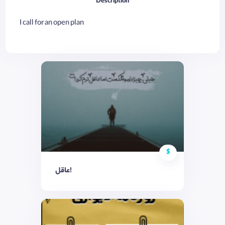
Description
I call for an open plan
$
عاقل!