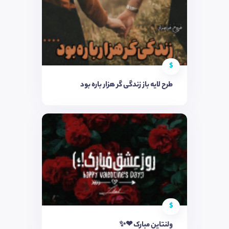
$
طرح لایه باز زندگی گر هزار باره بود
$
ولنتاین مبارک ❤✨