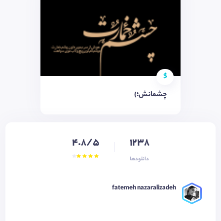
$
چشمانش؛)
4.8/5
1238
دانلودها
fatemeh nazaralizadeh