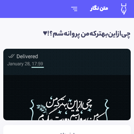
متن نگار
چی‌از‌این‌بهتر‌که‌من پروانه‌شم؟!♥