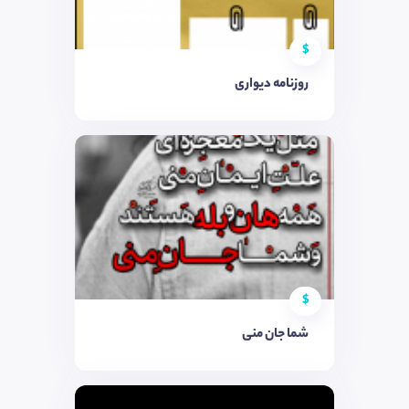
$
روزنامه دیواری
$
شما جان منی