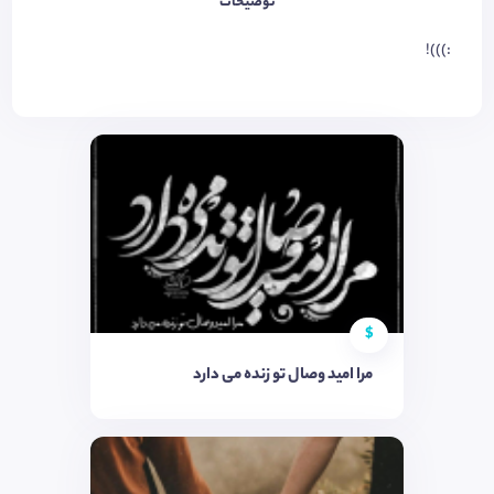
توضیحات
:)))!
$
مرا امید وصال تو زنده می دارد