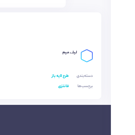
لـیلـے مـیم
دسته‌بندی
طرح لایه باز
برچسب‌ها
فانتزی