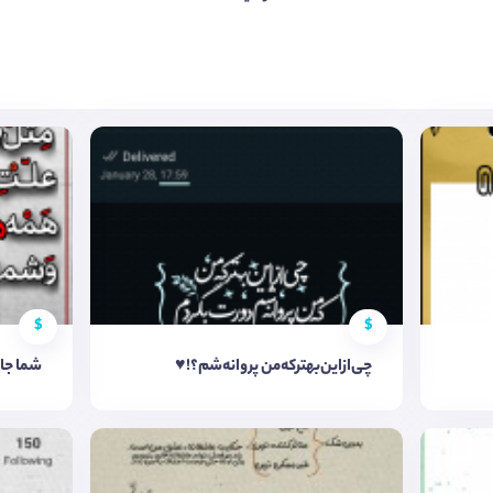
$
$
چی‌از‌این‌بهتر‌که‌من پروانه‌شم؟!♥
شما جا