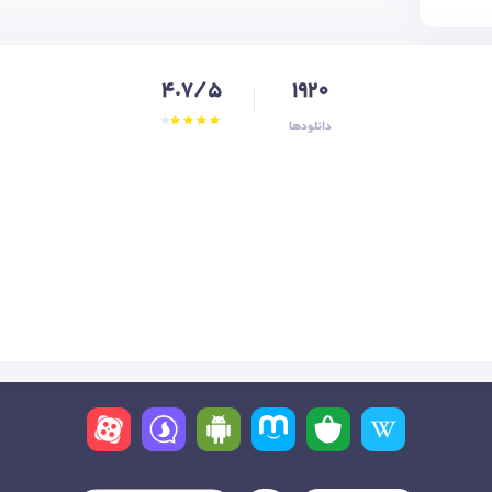
4.7/5
1920
دانلودها