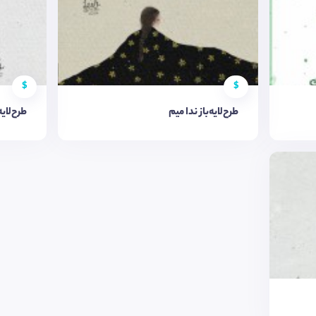
$
$
طرح‌لایه‌باز ندا میم
طرح‌لای