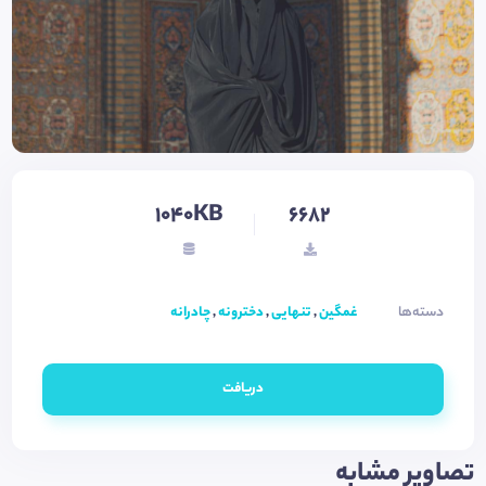
1040KB
6682
دسته‌ها
غمگین
,
تنهایی
,
دخترونه
,
چادرانه
دریافت
تصاویر مشابه