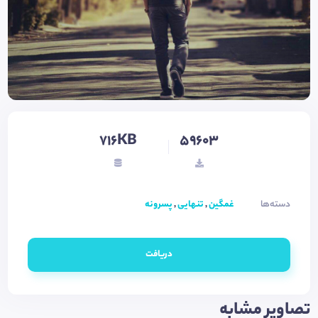
716KB
59603
دسته‌ها
غمگین
,
تنهایی
,
پسرونه
دریافت
تصاویر مشابه