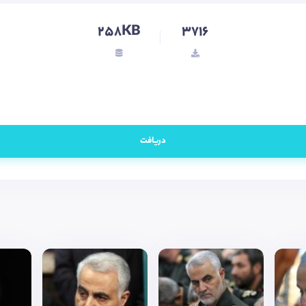
258KB
3716
دریافت