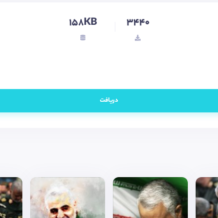
158KB
3440
دریافت