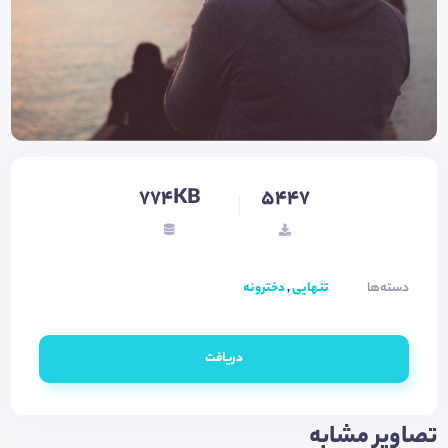
774KB
5447
دسته‌ها
تنهایی
,
دخترونه
دریافت
تصاویر مشابه