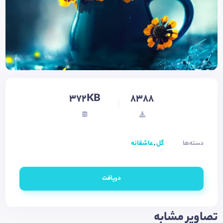
372KB
8388
دسته‌ها
گل
,
عاشقانه
دریافت
تصاویر مشابه