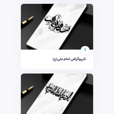
$
تایپوگرافی امام علی(ع)