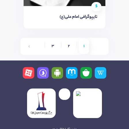
$
تایپوگرافی امام علی(ع)
6
5
4
3
2
1