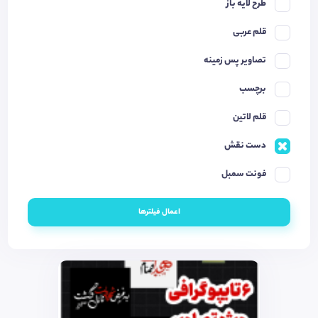
طرح لایه باز
قلم عربی
تصاویر پس زمینه
برچسب
قلم لاتین
دست نقش
فونت سمبل
اعمال فیلترها