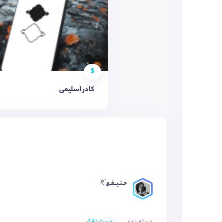
$
کادر اسلیمی
حـنـیــفـھ 𓏲࣪