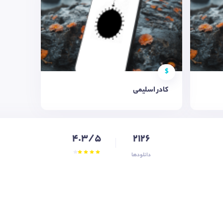
$
کادر اسلیمی
4.3/5
2126
دانلودها