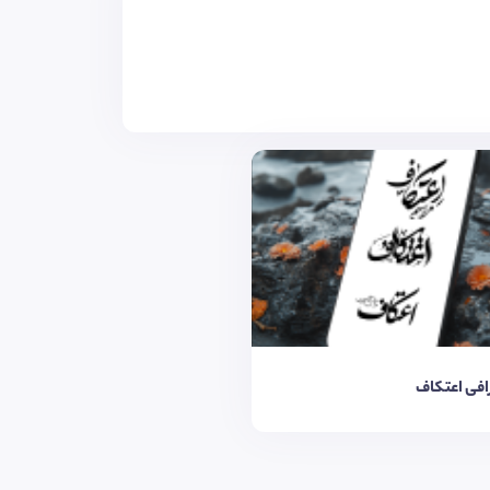
افی اعتکاف