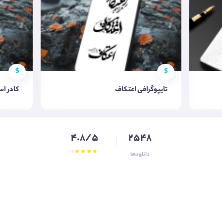
$
$
تایپوگرافی اعتکاف
کادر ا
4.8/5
2548
دانلودها