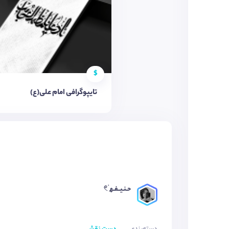
$
تایپوگرافی امام علی(ع)
حـنـیــفـھ 𓏲࣪