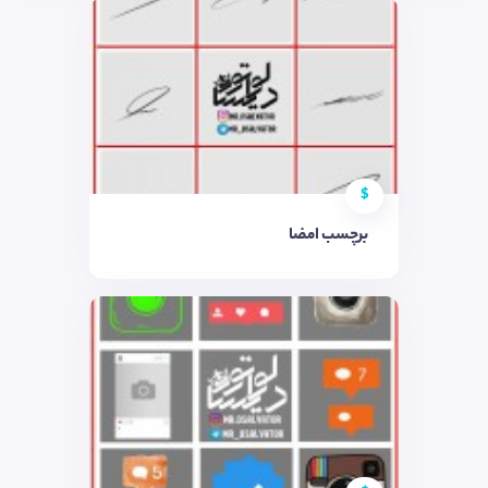
$
برچسب امضا