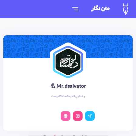
متن نگار
Mr.dsalvator 💪
و خدایی که به شدت کافیست