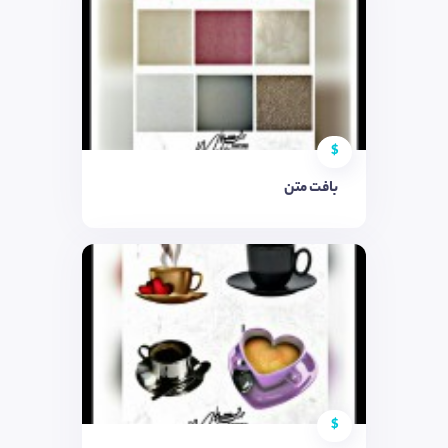
$
بافت متن
$