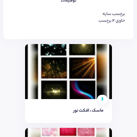
توضیحات
برچسب سایه
حاوی 4 برچسب
$
ماسک ، افکت نور