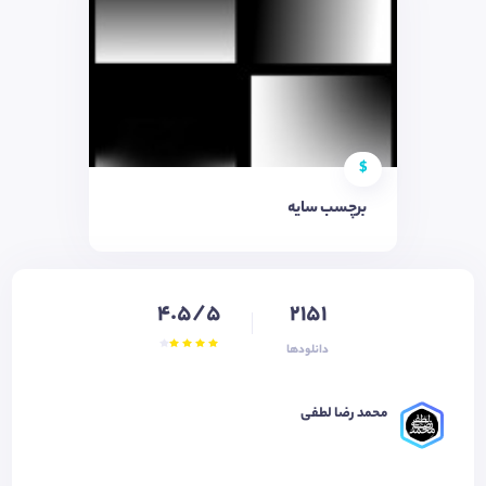
$
برچسب سایه
4.5/5
2151
دانلودها
محمد رضا لطفی