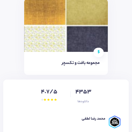
$
مجموعه بافت و تکسچر
4.7/5
4353
دانلودها
محمد رضا لطفی