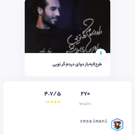
$
طرح‌لایه‌باز دوای دردم گر تویی
4.7/5
270
دانلودها
𝚛𝚎𝚣𝚊 𝚒𝚖𝚊𝚗𝚒