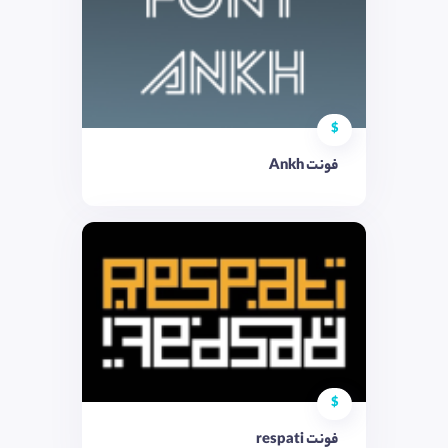
$
فونت Ankh
$
فونت respati