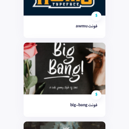
$
فونت awmu
$
فونت big-bang