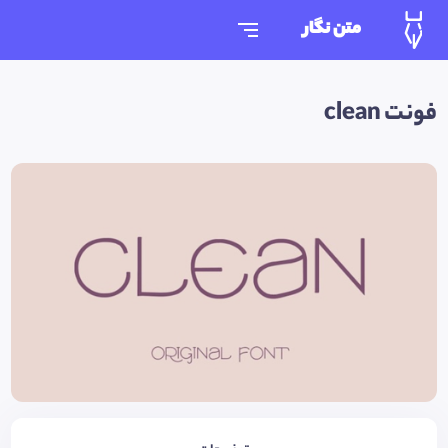
متن نگار
فونت clean