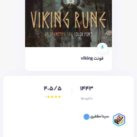
$
فونت viking
4.5/5
1443
دانلودها
سینا مظفری