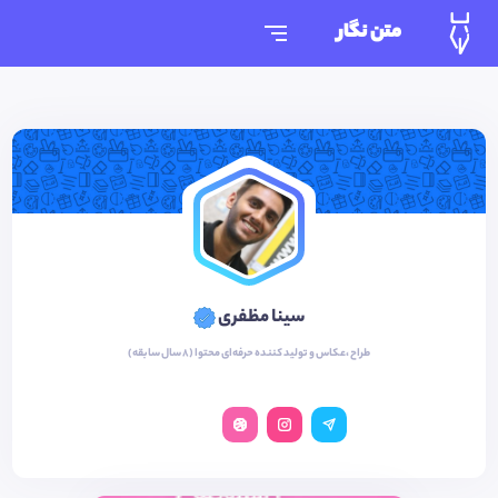
متن نگار
سینا مظفری
طراح ،عکاس و تولید کننده حرفه‌ای محتوا (8 سال سابقه)