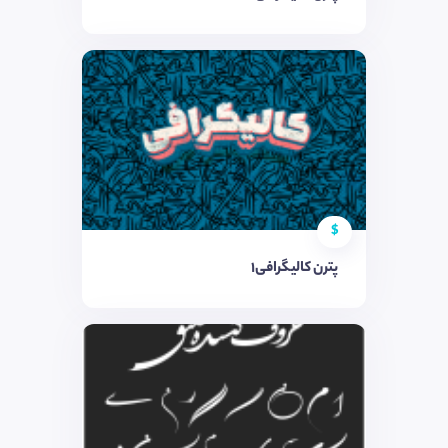
$
پترن کالیگرافی1