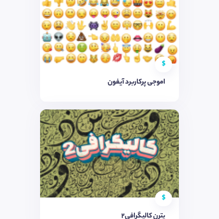
$
اموجی پرکاربرد آیفون
$
پترن کالیگرافی2