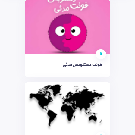
$
فونت دستنویس مدثی