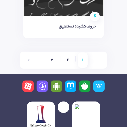
$
حروف کشیده نستعلیق
6
5
4
3
2
1