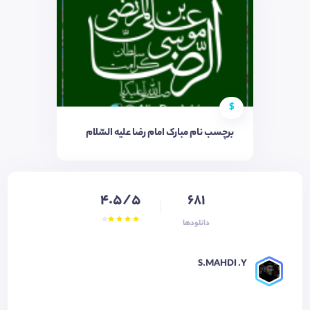
$
برچسب نام مبارک امام رضا علیه السّلام
4.5/5
681
دانلودها
S.MAHDI .Y