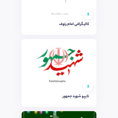
$
کالیگرافی امام رئوف
$
تایپو شهید جمهور