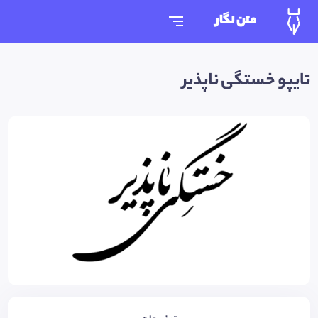
متن نگار
تایپو خستگی ناپذیر