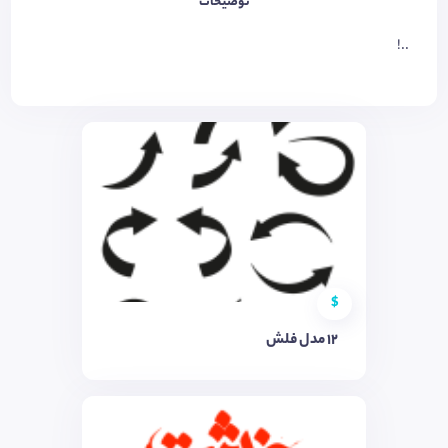
توضیحات
..!
$
12 مدل فلش