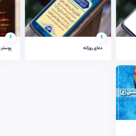
$
$
دعای روزانه
پوستر 