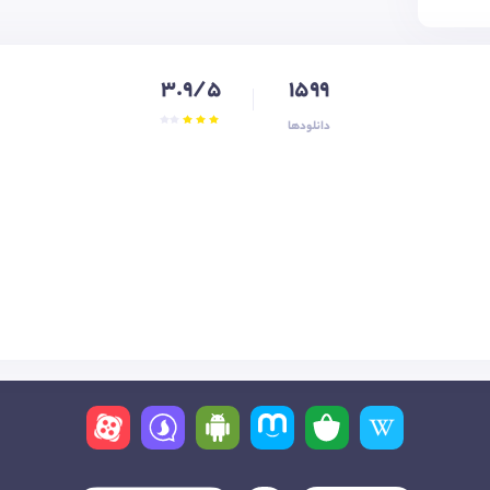
3.9/5
1599
دانلودها