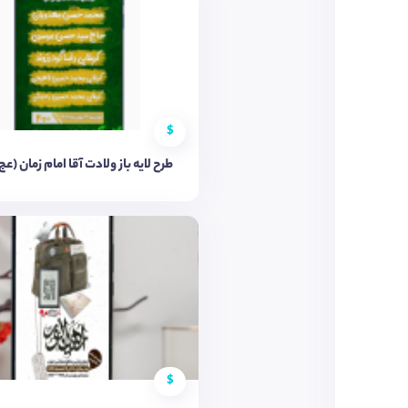
$
طرح لایه باز ولادت آقا امام زمان (عج
$