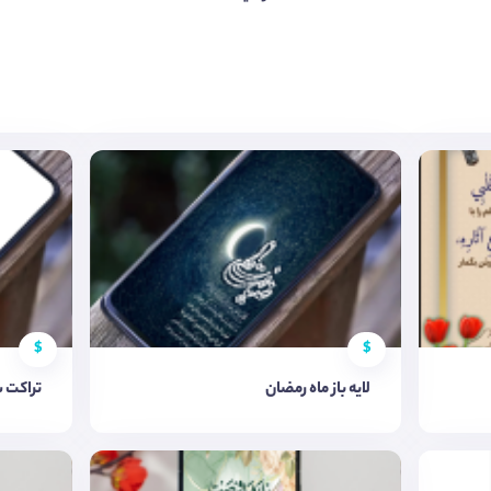
$
$
لایه باز ماه رمضان
تراکت 