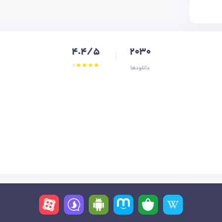
4.4/5
2030
دانلودها