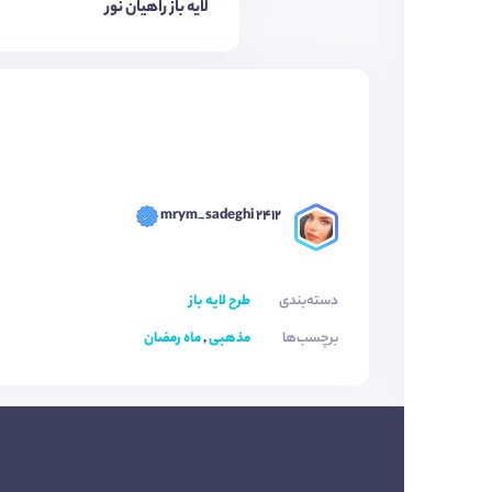
لایه باز راهیان نور
mrym_sadeghi 2412
دسته‌بندی
طرح لایه باز
برچسب‌ها
مذهبی
,
ماه رمضان