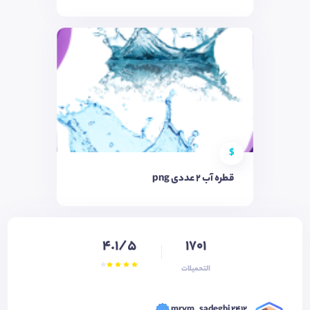
$
قطره آب 2 عددی png
4.1/5
1701
التحميلات
mrym_sadeghi 2412