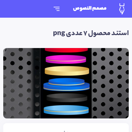
مصمم النصوص
استند محصول 7 عددی png