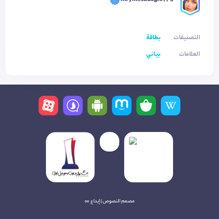
التصنيفات
بطاقة
العلامات
بياني
مصمم النصوص | إبداع ∞