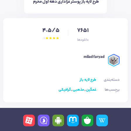
طرح لایه باز پوستر عزاداری دهه اول محرم
4.5/5
7651
دانلودها
milad faryad
دسته‌بندی
طرح لایه باز
برچسب‌ها
غمگین
,
مذهبی
,
گرافیکی