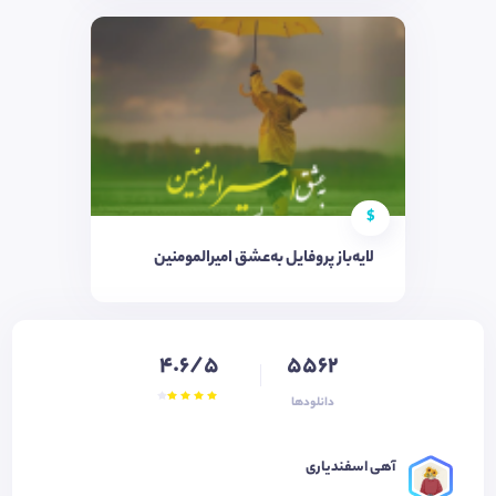
$
لایه‌باز پروفایل به‌عشق امیرالمومنین
4.6/5
5562
دانلودها
آهی اسفندیاری