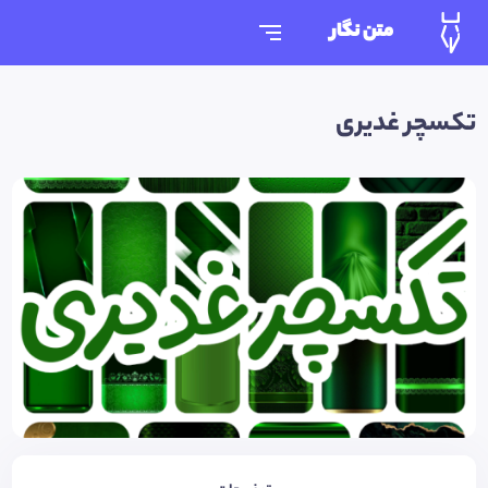
متن نگار
تکسچر غدیری