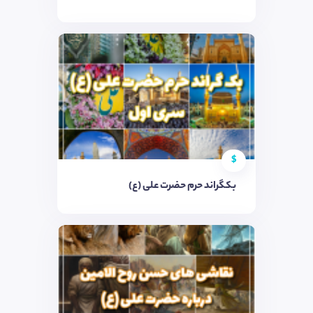
$
بکگراند حرم حضرت علی (ع)