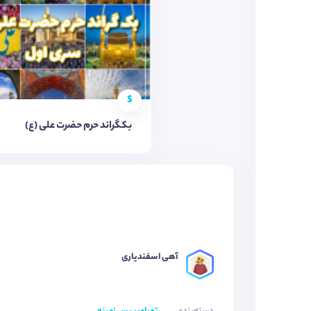
$
بکگراند حرم حضرت علی (ع)
آهی اسفندیاری