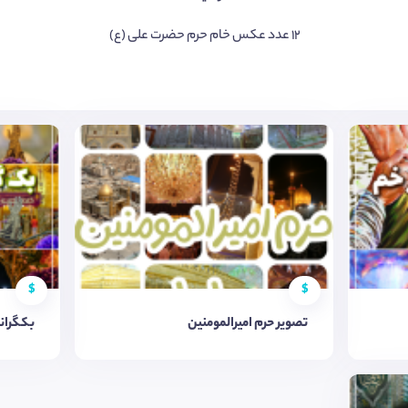
۱۲ عدد عکس خام حرم حضرت علی (ع)
$
$
تصویر حرم امیرالمومنین
بکگراند