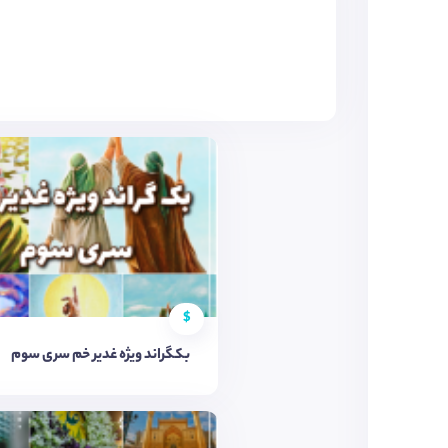
$
بکگراند ویژه غدیر خم سری سوم