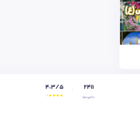
4.3/5
2411
دانلودها