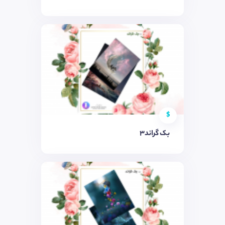
$
بک گراند3