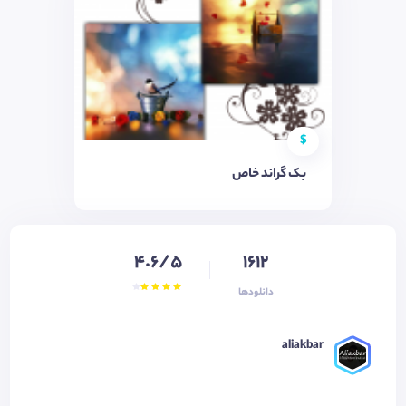
$
بک گراند خاص
4.6/5
1612
دانلودها
aliakbar ‌‌‌