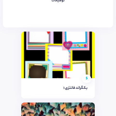
توضیحات
$
بکگراند فانتزی 1