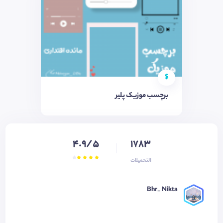
$
برچسب موزیک پلیر
4.9/5
1783
التحميلات
Bhr_ Nikta