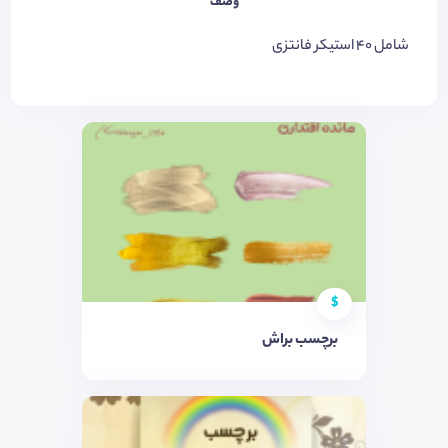
وصف
شامل ٤٠ استیکر فانتزی
$
برچسب براش