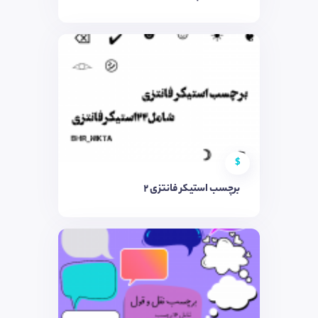
$
برچسب استیکر فانتزی ٢