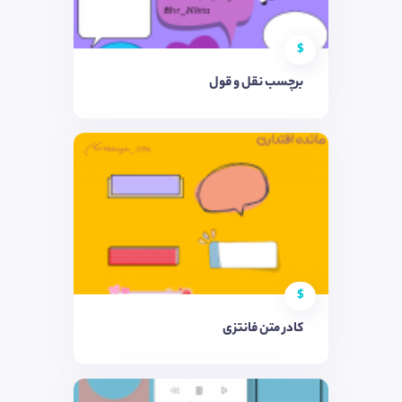
$
برچسب نقل و قول
$
کادر متن فانتزی