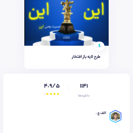
$
طرح لایه باز افتخار
4.9/5
1141
دانلودها
الف چ .