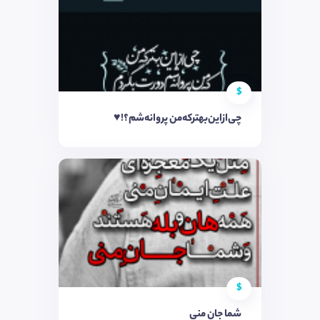
$
چی‌از‌این‌بهتر‌که‌من پروانه‌شم؟!♥
$
شما جان منی