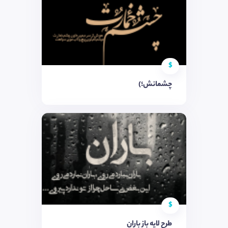
$
چشمانش؛)
$
طرح لایه باز باران