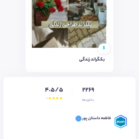
$
بکگراند زندگی
4.5/5
2269
دانلودها
فاطمه داستان پور