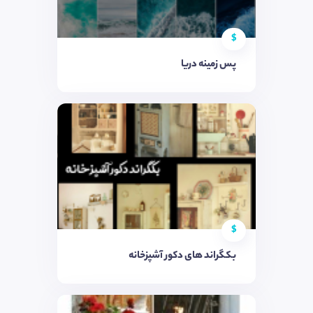
$
پس زمینه دریا
$
بکگراند های دکور آشپزخانه