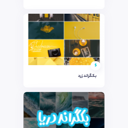
$
بکگراند زرد