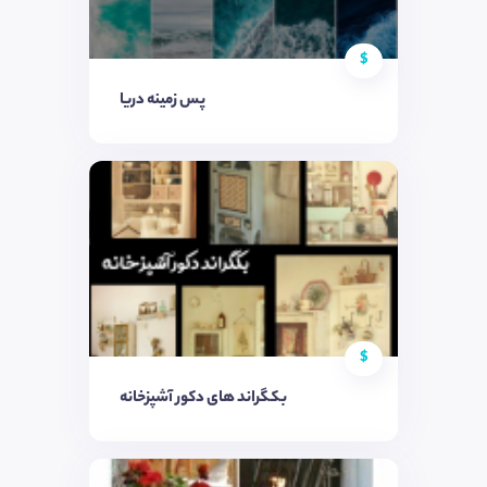
$
پس زمینه دریا
$
بکگراند های دکور آشپزخانه