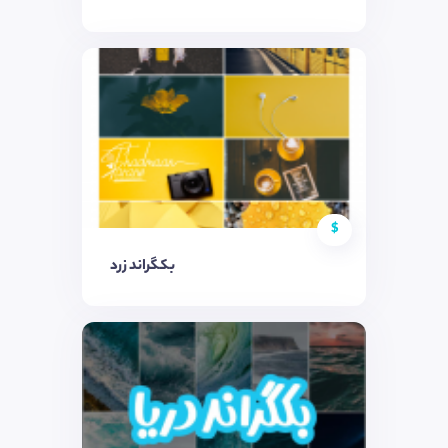
$
بکگراند زرد