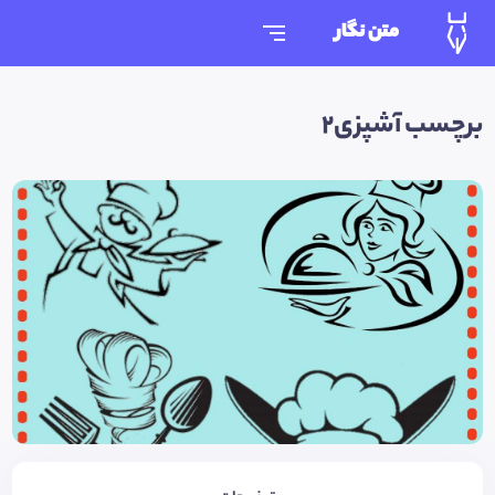
متن نگار
برچسب آشپزی2