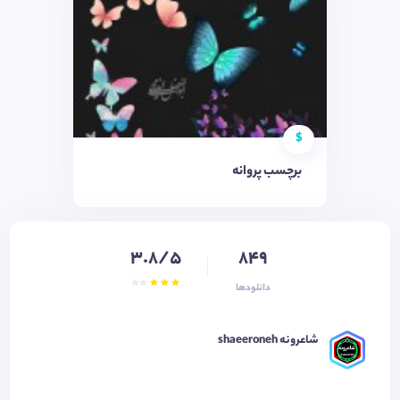
$
برچسب پروانه
3.8/5
849
دانلودها
شاعرونه shaeeroneh