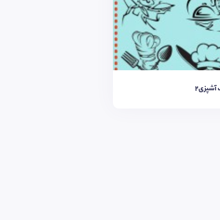
آشپزی2