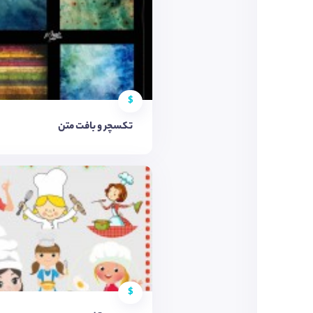
$
تکسچر و بافت متن
$