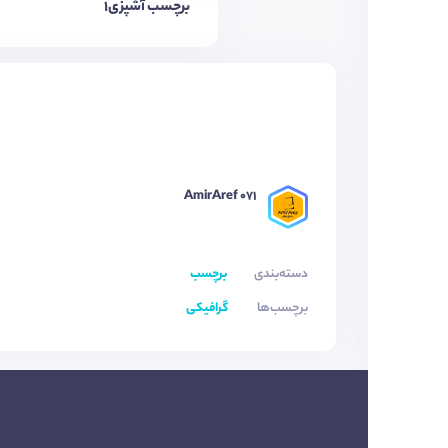
برچسب آشپزی1
AmirAref 071
دسته‌بندی
برچسب
برچسب‌ها
گرافیکی