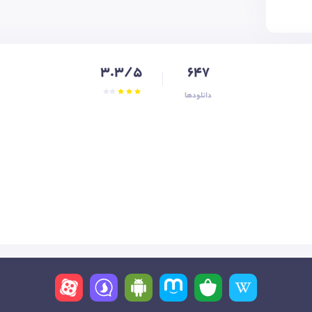
3.3/5
647
دانلودها