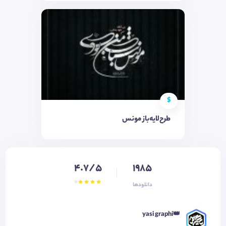
$
طرح‌لایه‌باز مونس
4.7/5
1985
دانلودها
👑yasi graphi